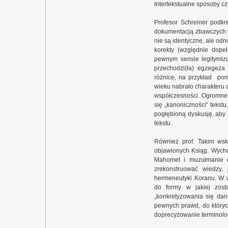
Intertekstualne sposoby czy
Profesor Schreiner podkre
dokumentacją zbawczych wy
nie są identyczne, ale odn
korekty (względnie dope
pewnym sensie legitymiz
przechodzi(ła) egzegez
różnice, na przykład pom
wieku nabrało charakteru 
współczesności. Ogromne 
się „kanoniczności” tekstu
pogłębioną dyskusję, aby p
tekstu.
Również prof. Takim wsk
objawionych Ksiąg. Wychodz
Mahomet i muzułmanie d
zrekonstruować wiedzy,
hermeneutyki Koranu. W 
do formy w jakiej zos
„konkretyzowania się da
pewnych prawd, do któryc
doprecyzowanie terminolo