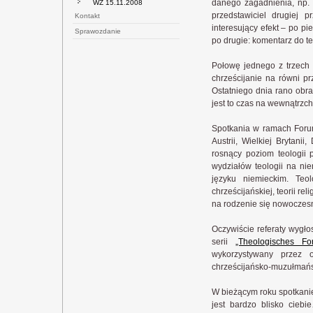
danego zagadnienia, np. p
WZ 15.11.2008
przedstawiciel drugiej 
Kontakt
interesujący efekt – po pi
Sprawozdanie
po drugie: komentarz do tego
Połowę jednego z trzech d
chrześcijanie na równi pr
Ostatniego dnia rano obr
jest to czas na wewnątrzc
Spotkania w ramach Forum
Austrii, Wielkiej Brytanii,
rosnący poziom teologii
wydziałów teologii na nie
języku niemieckim. Te
chrześcijańskiej, teorii r
na rodzenie się nowoczesn
Oczywiście referaty wygł
serii
„Theologisches Fo
wykorzystywany przez o
chrześcijańsko-muzułmańsk
W bieżącym roku spotkanie 
jest bardzo blisko ciebi