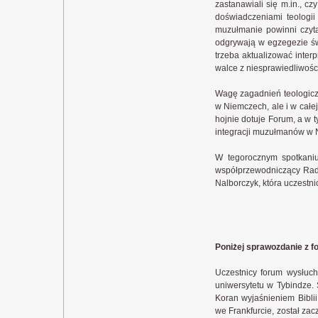
zastanawiali się m.in., c
doświadczeniami teologii 
muzułmanie powinni czytać
odgrywają w egzegezie świ
trzeba aktualizować inter
walce z niesprawiedliwośc
Wagę zagadnień teologicz
w Niemczech, ale i w całe
hojnie dotuje Forum, a w 
integracji muzułmanów w 
W tegorocznym spotkaniu
współprzewodniczący Rady 
Nalborczyk, która uczestni
Poniżej sprawozdanie z fo
Uczestnicy forum wysłucha
uniwersytetu w Tybindze.
Koran wyjaśnieniem Biblii.
we Frankfurcie, został zacz