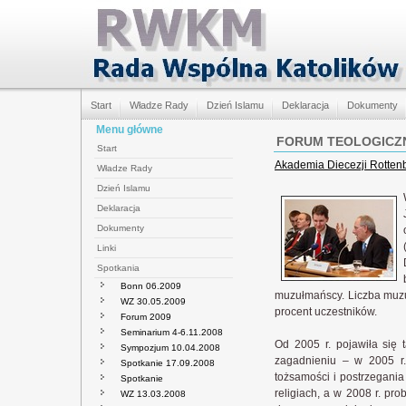
Start
Władze Rady
Dzień Islamu
Deklaracja
Dokumenty
Menu główne
FORUM TEOLOGICZ
Start
Akademia Diecezji Rottenb
Władze Rady
Dzień Islamu
Deklaracja
Dokumenty
Linki
Spotkania
Bonn 06.2009
muzułmańscy. Liczba muzuł
WZ 30.05.2009
procent uczestników.
Forum 2009
Seminarium 4-6.11.2008
Od 2005 r. pojawiła się 
Sympozjum 10.04.2008
zagadnieniu – w 2005 r.
Spotkanie 17.09.2008
tożsamości i postrzegania 
Spotkanie
religiach, a w 2008 r. pr
WZ 13.03.2008