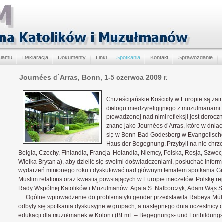
slamu
Deklaracja
Dokumenty
Linki
Spotkania
Kontakt
Sprawozdanie
Journées d`Arras, Bonn, 1-5 czerwca 2009 r.
Chrześcijańskie Kościoły w Europie są za
dialogu międzyreligijnego z muzułmanami o
prowadzonej nad nimi refleksji jest doroc
znane jako Journées d’Arras, które w dniac
się w Bonn-Bad Godesberg w Evangelisch
Haus der Begegnung. Przybyli na nie chrześ
Belgia, Czechy, Finlandia, Francja, Holandia, Niemcy, Polska, Rosja, Szwecj
Wielka Brytania), aby dzielić się swoimi doświadczeniami, posłuchać inform
wydarzeń minionego roku i dyskutować nad głównym tematem spotkania Gen
Muslim relations oraz kwestią powstających w Europie meczetów. Polskę r
Rady Wspólnej Katolików i Muzułmanów: Agata S. Nalborczyk, Adam Wąs S
Ogólne wprowadzenie do problematyki gender przedstawiła Rabeya Müller
odbyły się spotkania dyskusyjne w grupach, a następnego dnia uczestnicy o
edukacji dla muzułmanek w Kolonii (BFmF – Begegnungs- und Fortbildung