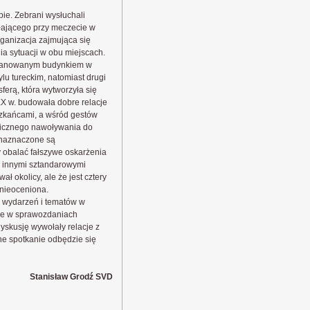
. Zebrani wysłuchali
ałającego przy meczecie w
rganizacja zajmująca się
a sytuacji w obu miejscach.
 planowanym budynkiem w
lu tureckim, natomiast drugi
erą, która wytworzyła się
X w. budowała dobre relacje
szkańcami, a wśród gestów
blicznego nawoływania do
 naznaczone są
 obalać fałszywe oskarżenia
z innymi sztandarowymi
ł okolicy, ale że jest cztery
 nieoceniona.
 wydarzeń i tematów w
ne w sprawozdaniach
yskusję wywołały relacje z
ne spotkanie odbędzie się
Stanisław Grodź SVD