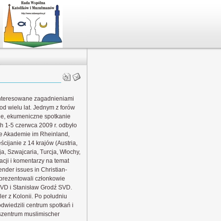
interesowane zagadnieniami
d wielu lat. Jednym z forów
zne, ekumeniczne spotkanie
h 1-5 czerwca 2009 r. odbyło
e Akademie im Rheinland,
cijanie z 14 krajów (Austria,
a, Szwajcaria, Turcja, Włochy,
acji i komentarzy na temat
der issues in Christian-
eprezentowali członkowie
VD i Stanisław Grodź SVD.
 z Kolonii. Po południu
dwiedzili centrum spotkań i
szentrum muslimischer