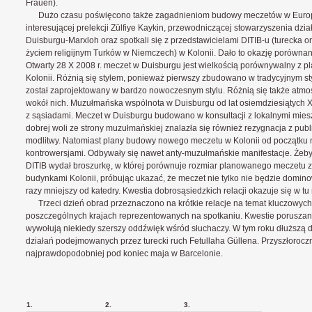
Frauen).
Dużo czasu poświęcono także zagadnieniom budowy meczetów w Europie
interesującej prelekcji Zülfiye Kaykin, przewodniczącej stowarzyszenia dzi
Duisburgu-Marxloh oraz spotkali się z przedstawicielami DITIB-u (turecka o
życiem religijnym Turków w Niemczech) w Kolonii. Dało to okazję porównani
Otwarty 28 X 2008 r. meczet w Duisburgu jest wielkością porównywalny z
Kolonii. Różnią się stylem, ponieważ pierwszy zbudowano w tradycyjnym sty
został zaprojektowany w bardzo nowoczesnym stylu. Różnią się także atmosf
wokół nich. Muzułmańska wspólnota w Duisburgu od lat osiemdziesiątych X
z sąsiadami. Meczet w Duisburgu budowano w konsultacji z lokalnymi mie
dobrej woli ze strony muzułmańskiej znalazła się również rezygnacja z pu
modlitwy. Natomiast plany budowy nowego meczetu w Kolonii od początku
kontrowersjami. Odbywały się nawet anty-muzułmańskie manifestacje. Żeby
DITIB wydał broszurkę, w której porównuje rozmiar planowanego meczetu 
budynkami Kolonii, próbując ukazać, że meczet nie tylko nie będzie dominowa
razy mniejszy od katedry. Kwestia dobrosąsiedzkich relacji okazuje się w tu
Trzeci dzień obrad przeznaczono na krótkie relacje na temat kluczowych
poszczególnych krajach reprezentowanych na spotkaniu. Kwestie porusza
wywołują niekiedy szerszy oddźwięk wśród słuchaczy. W tym roku dłuższą d
działań podejmowanych przez turecki ruch Fetullaha Güllena. Przyszłorocz
najprawdopodobniej pod koniec maja w Barcelonie.
1.
2.
3.