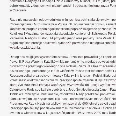
powołania Rady była Fundacja Dzieło Odbudowy Miłości, D.O.M., której prz
dobre kontakty z duchownymi muzułmańskimi podczas niesionej przez Fun
w Czeczenii.
Rada nie ma swoich odpowiedników w innych krajach i stała się trwałym 
Chrześcijanami i Muzułmanami w Polsce. Służy umacnianiu pokoju, zaniec
kontaktach, pragnie zapobiegać konfliktom poprzez wzajemne poznanie i 
Katolików i Muzułmanów uzyskała akceptację Konferencji Episkopatu Polsk
Papieskiej Rady ds. Dialogu Międzyreligijnego oraz papieży Jana Pawła II 
organizuje konferencje naukowe i sympozja poświecone dialogowi chrześ
wydaje oświadczenia.
Dialog obu religii jest wyzwaniem czasów. Przez lata prowadził go i apelow
Paweł II. Rada Wspólna Katolików i Muzułmanów nie mogłaby powstać gdyby
prowadzona przez tego Wielkiego Syna Polskiej Ziemi. Nie bez znaczenia d
oczekiwanego i potrzebnego forum właśnie w Polsce jest wielonarodowa i w
Rzeczpospolitej oraz polsko - litewscy Tatarzy. Na terenach Polski, Białorusi i
Przez sześć wieków osadnictwa w Rzeczypospolitej wiernie służyli zarówno A
której żyli. 600 letnia tradycja współżycia wyznawców obu religii wydała sw
Członkowie Rady spotkali się osobiście z Jego Świątobliwością Janem Paw
1999r. w Drohiczynie. Muzułmanie, członkowie Rady, przekazali papieżowi 
pamiątkową tablicę z rysunkami kilkunastu najważniejszych meczetów Rzec
Programową Rady. Napis na tablicy nawiązywał do 600 letniej tradycji osa
Rzeczypospolitej, był podziękowaniem muzułmanów Kościołowi Katolickiemu
trwania w wierze ojców w kraju chrześcijańskim. W czerwcu 2000 roku Rada