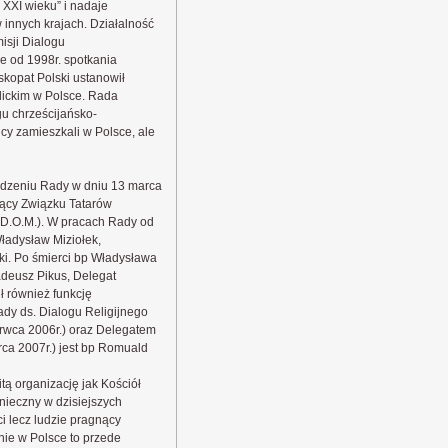
 XXI wieku” i nadaje
innych krajach. Działalność
isji Dialogu
e od 1998r. spotkania
skopat Polski ustanowił
lickim w Polsce. Rada
u chrześcijańsko-
y zamieszkali w Polsce, ale
zeniu Rady w dniu 13 marca
zący Związku Tatarów
ji D.O.M.). W pracach Rady od
ładysław Miziołek,
ki. Po śmierci bp Władysława
adeusz Pikus, Delegat
ł również funkcję
dy ds. Dialogu Religijnego
rwca 2006r.) oraz Delegatem
rca 2007r.) jest bp Romuald
tą organizację jak Kościół
onieczny w dzisiejszych
i lecz ludzie pragnący
ie w Polsce to przede