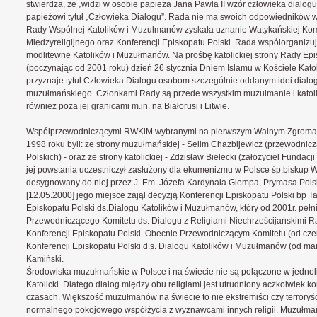
stwierdza, że „widzi w osobie papieża Jana Pawła II wzór człowieka dialogu
papieżowi tytuł „Człowieka Dialogu”. Rada nie ma swoich odpowiedników w 
Rady Wspólnej Katolików i Muzułmanów zyskała uznanie Watykańskiej Kom
Międzyreligijnego oraz Konferencji Episkopatu Polski. Rada współorganizuj
modlitewne Katolików i Muzułmanów. Na prośbę katolickiej strony Rady Epi
(poczynając od 2001 roku) dzień 26 stycznia Dniem Islamu w Kościele Kato
przyznaje tytuł Człowieka Dialogu osobom szczególnie oddanym idei dialog
muzułmańskiego. Członkami Rady są przede wszystkim muzułmanie i katolic
również poza jej granicami m.in. na Białorusi i Litwie.
Współprzewodniczącymi RWKiM wybranymi na pierwszym Walnym Zgromad
1998 roku byli: ze strony muzułmańskiej - Selim Chazbijewicz (przewodnic
Polskich) - oraz ze strony katolickiej - Zdzisław Bielecki (założyciel Fundac
jej powstania uczestniczył zasłużony dla ekumenizmu w Polsce śp.biskup W
desygnowany do niej przez J. Em. Józefa Kardynała Glempa, Prymasa Pols
[12.05.2000] jego miejsce zajął decyzją Konferencji Episkopatu Polski bp T
Episkopatu Polski ds.Dialogu Katolików i Muzułmanów, który od 2001r. pełni
Przewodniczącego Komitetu ds. Dialogu z Religiami Niechrześcijańskimi Ra
Konferencji Episkopatu Polski. Obecnie Przewodniczącym Komitetu (od cze
Konferencji Episkopatu Polski d.s. Dialogu Katolików i Muzułmanów (od ma
Kamiński.
Środowiska muzułmańskie w Polsce i na świecie nie są połączone w jednoli
Katolicki. Dlatego dialog między obu religiami jest utrudniony aczkolwiek k
czasach. Większość muzułmanów na świecie to nie ekstremiści czy terroryśc
normalnego pokojowego współżycia z wyznawcami innych religii. Muzułman