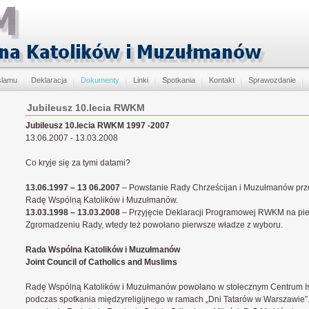
slamu
Deklaracja
Dokumenty
Linki
Spotkania
Kontakt
Sprawozdanie
Jubileusz 10.lecia RWKM
Jubileusz 10.lecia RWKM 1997 -2007
13.06.2007 - 13.03.2008
Co kryje się za tymi datami?
13.06.1997 – 13 06.2007
– Powstanie Rady Chrześcijan i Muzułmanów prze
Radę Wspólną Katolików i Muzułmanów.
13.03.1998 – 13.03.2008
– Przyjęcie Deklaracji Programowej RWKM na p
Zgromadzeniu Rady, wtedy też powołano pierwsze władze z wyboru.
Rada Wspólna Katolików i Muzułmanów
Joint Council of Catholics and Muslims
Radę Wspólną Katolików i Muzułmanów powołano w stołecznym Centrum Is
podczas spotkania międzyreligijnego w ramach „Dni Tatarów w Warszawie”. 