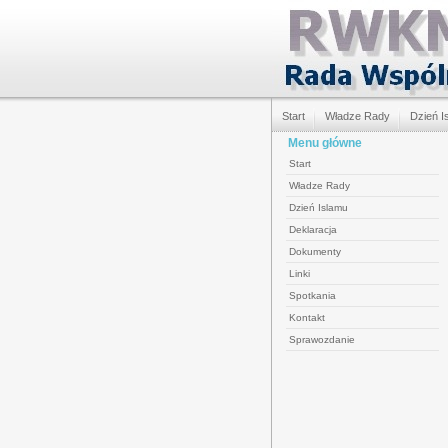
Start
Władze Rady
Dzień I
Menu główne
Start
Władze Rady
Dzień Islamu
Deklaracja
Dokumenty
Linki
Spotkania
Kontakt
Sprawozdanie