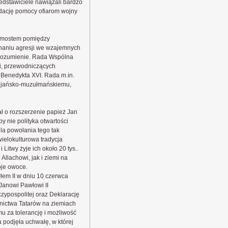
edstawiciele nawiązali bardzo
dację pomocy ofiarom wojny
pomostem pomiędzy
haniu agresji we wzajemnych
zrozumienie. Rada Wspólna
i, przewodniczących
i Benedykta XVI. Rada m.in.
cijańsko-muzułmańskiemu,
ał o rozszerzenie papież Jan
 nie polityka otwartości
la powołania tego tak
ielokulturowa tradycja
 Litwy żyje ich około 20 tys..
llachowi, jak i ziemi na
oje owoce.
łem II w dniu 10 czerwca
Janowi Pawłowi II
zypospolitej oraz Deklarację
dnictwa Tatarów na ziemiach
 za tolerancję i możliwość
 podjęła uchwałę, w której