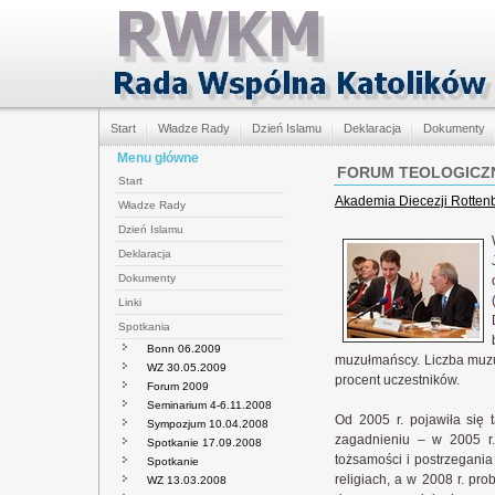
Start
Władze Rady
Dzień Islamu
Deklaracja
Dokumenty
Menu główne
FORUM TEOLOGICZ
Start
Akademia Diecezji Rottenb
Władze Rady
Dzień Islamu
Deklaracja
Dokumenty
Linki
Spotkania
Bonn 06.2009
muzułmańscy. Liczba muzuł
WZ 30.05.2009
procent uczestników.
Forum 2009
Seminarium 4-6.11.2008
Od 2005 r. pojawiła się 
Sympozjum 10.04.2008
zagadnieniu – w 2005 r.
Spotkanie 17.09.2008
tożsamości i postrzegania 
Spotkanie
religiach, a w 2008 r. pr
WZ 13.03.2008