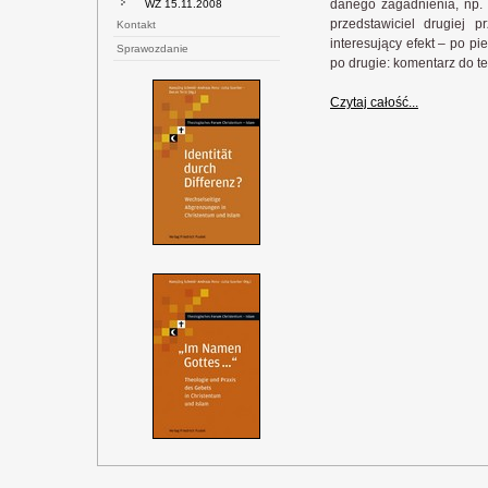
danego zagadnienia, np. p
WZ 15.11.2008
przedstawiciel drugiej 
Kontakt
interesujący efekt – po pi
Sprawozdanie
po drugie: komentarz do tego
Czytaj całość...