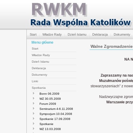
Start
Władze Rady
Dzień Islamu
Deklaracja
Dokumenty
Menu główne
Walne Zgromadzenie 
Start
Władze Rady
NA 
Dzień Islamu
Deklaracja
Dokumenty
Zapraszamy na nad
Muzułmanów poświęc
Linki
stowarzyszeniach” z now
Spotkania
Bonn 06.2009
Nadzwyczajne zgrom
WZ 30.05.2009
Warszawie przy 
Forum 2009
Seminarium 4-6.11.2008
Sympozjum 10.04.2008
Spotkanie 17.09.2008
Spotkanie
WZ 13.03.2008