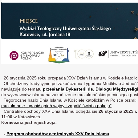
26 stycznia 2025 roku przypada XXV Dzień Islamu w Kościele katolic
Obchodzony tradycyjnie po zakończeniu Tygodnia Modlitw o Jedność
nawiązuje do tematu
przesłania Dykasterii ds. Dialogu Międzyrelig
do wyznawców islamu na zakończenie muzułmańskiego miesiąca pos
Tegoroczne hasło Dnia Islamu w Kościele katolickim w Polsce brzmi:
muzułmanie: ugasić ogień wojny i zapalić światło pokoju"
.
Centralne obchody XXV Dnia Islamu odbędą się
26 stycznia 2025 r.
11:00
w Katowicach.
Konieczna jest rejestracja.
-
Program obchodów centralnych XXV Dnia Islamu