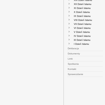
XIII Dzień Islamu
XII Dzień Islamu
XI Dzień Islamu
X Dzień Islamu
IX Dzień Islamu
VIII Dzień Islamu
VII Dzień Islamu
VI Dzień Islamu
V Dzień Islamu
IV Dzień Islamu
III Dzień Islamu
I Dzień Islamu
Deklaracja
Dokumenty
Linki
Spotkania
Kontakt
Sprawozdanie