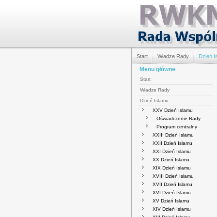
Start
Władze Rady
Dzień I
Menu główne
Start
Władze Rady
Dzień Islamu
XXV Dzień Islamu
Oświadczenie Rady
Program centralny
XXIII Dzień Islamu
XXII Dzień Islamu
XXI Dzień Islamu
XX Dzień Islamu
XIX Dzień Islamu
XVIII Dzień Islamu
XVII Dzień Islamu
XVI Dzień Islamu
XV Dzień Islamu
XIV Dzień Islamu