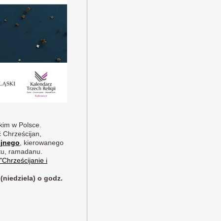
kim w Polsce.
 Chrześcijan,
ijnego
, kierowanego
tu, ramadanu.
"Chrześcijanie i
 (niedziela) o godz.