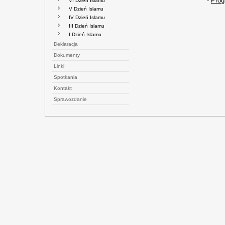
-
Prog
VI Dzień Islamu
V Dzień Islamu
IV Dzień Islamu
III Dzień Islamu
I Dzień Islamu
Deklaracja
Dokumenty
Linki
Spotkania
Kontakt
Sprawozdanie