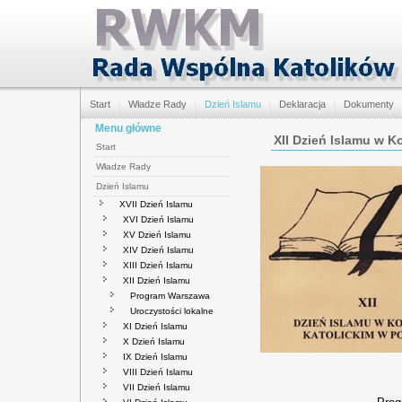
Start
Władze Rady
Dzień Islamu
Deklaracja
Dokumenty
Menu główne
XII Dzień Islamu w K
Start
Władze Rady
Dzień Islamu
XVII Dzień Islamu
XVI Dzień Islamu
XV Dzień Islamu
XIV Dzień Islamu
XIII Dzień Islamu
XII Dzień Islamu
Program Warszawa
Uroczystości lokalne
XI Dzień Islamu
X Dzień Islamu
IX Dzień Islamu
VIII Dzień Islamu
VII Dzień Islamu