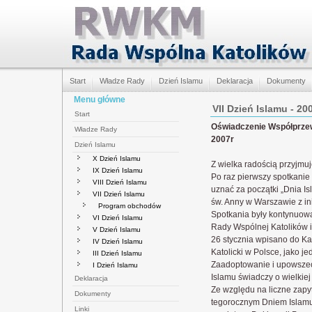
Start
Władze Rady
Dzień Islamu
Deklaracja
Dokumenty
Menu główne
VII Dzień Islamu - 20
Start
Oświadczenie Współprzew
Władze Rady
2007r
Dzień Islamu
X Dzień Islamu
Z wielka radością przyjmu
IX Dzień Islamu
Po raz pierwszy spotkanie
VIII Dzień Islamu
uznać za początki „Dnia I
VII Dzień Islamu
św. Anny w Warszawie z in
Program obchodów
Spotkania były kontynuowa
VI Dzień Islamu
Rady Wspólnej Katolików 
V Dzień Islamu
26 stycznia wpisano do Ka
IV Dzień Islamu
Katolicki w Polsce, jako 
III Dzień Islamu
Zaadoptowanie i upowszech
I Dzień Islamu
Islamu świadczy o wielkiej
Deklaracja
Ze względu na liczne zap
Dokumenty
tegorocznym Dniem Islamu
Linki