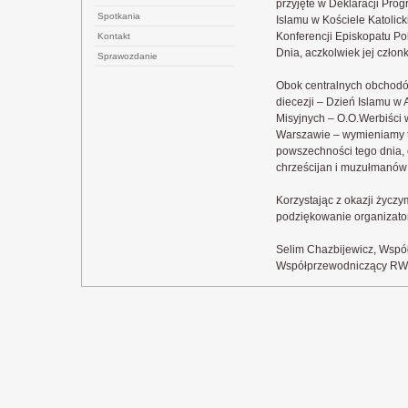
przyjęte w Deklaracji Pro
Spotkania
Islamu w Kościele Katolick
Konferencji Episkopatu Pol
Kontakt
Dnia, aczkolwiek jej czło
Sprawozdanie
Obok centralnych obchodów 
diecezji – Dzień Islamu w
Misyjnych – O.O.Werbiści w
Warszawie – wymieniamy tyl
powszechności tego dnia, 
chrześcijan i muzułmanów
Korzystając z okazji życ
podziękowanie organizato
Selim Chazbijewicz, Wspó
Współprzewodniczący RWKi