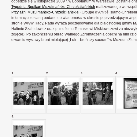
odbędzie się w listopadzie 2009 r. w Bobolanum w Warszawie. Zostanie o
Tygodnia Spotkań Muzułmańsko-Chrześcijańskich
realizowanego we współ
Przyjaźni Muzułmańsko-Chrześcijańskiej
(Groupe d’Amitié Islamo-Chrétie
informacje zostaną podane do wiadomości w okresie poprzedzającym wsp
stronie WWW Rady. Rada wyraża podziękowanie dla białostockiej gminy MZR
Halimie Szahidewicz oraz p. muftemu Tomaszowi Miśkiewiczowi za niezwykl
zdjęcie). Po zakończeniu obrad Walnego Zgromadzenia obecni na nim czło
otwarciu wystawy broni miotającej „Łuk – broń czy sacrum” w Muzeum Ziemi
1.
2.
3.
4.
6.