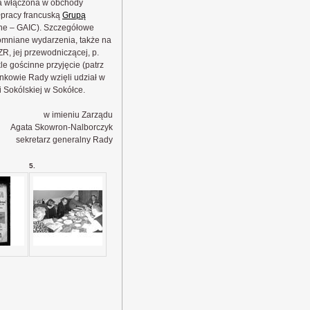
na włączona w obchody
pracy francuską
Grupą
nne – GAIC). Szczegółowe
omniane wydarzenia, także na
, jej przewodniczącej, p.
e gościnne przyjęcie (patrz
nkowie Rady wzięli udział w
 Sokólskiej w Sokółce.
w imieniu Zarządu
Agata Skowron-Nalborczyk
sekretarz generalny Rady
5.