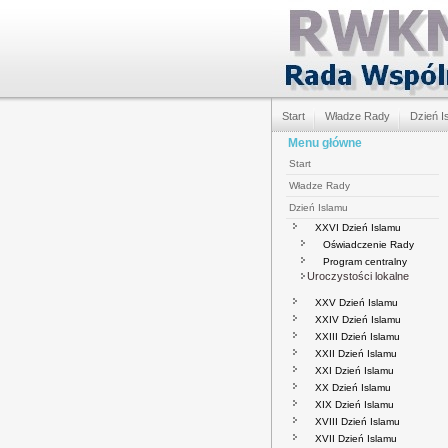
Start
Władze Rady
Dzień I
Menu główne
Start
Władze Rady
Dzień Islamu
XXVI Dzień Islamu
Oświadczenie Rady
Program centralny
Uroczystości lokalne
XXV Dzień Islamu
XXIV Dzień Islamu
XXIII Dzień Islamu
XXII Dzień Islamu
XXI Dzień Islamu
XX Dzień Islamu
XIX Dzień Islamu
XVIII Dzień Islamu
XVII Dzień Islamu