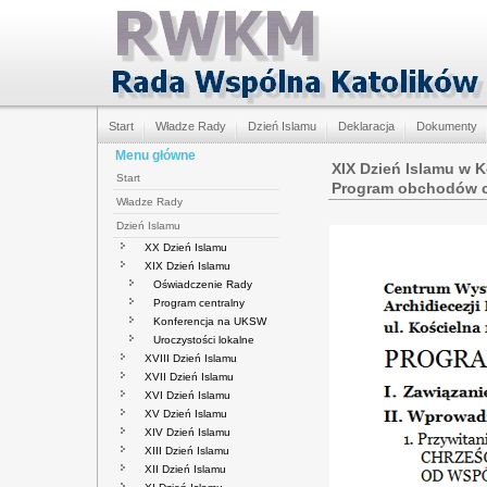
Start
Władze Rady
Dzień Islamu
Deklaracja
Dokumenty
Menu główne
XIX Dzień Islamu w K
Start
Program obchodów c
Władze Rady
Dzień Islamu
XX Dzień Islamu
XIX Dzień Islamu
Oświadczenie Rady
Program centralny
Konferencja na UKSW
Uroczystości lokalne
XVIII Dzień Islamu
XVII Dzień Islamu
XVI Dzień Islamu
XV Dzień Islamu
XIV Dzień Islamu
XIII Dzień Islamu
XII Dzień Islamu