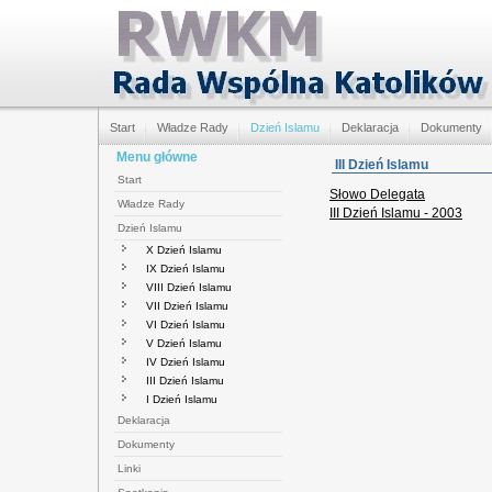
Start
Władze Rady
Dzień Islamu
Deklaracja
Dokumenty
Menu główne
III Dzień Islamu
Start
Słowo Delegata
Władze Rady
III Dzień Islamu - 2003
Dzień Islamu
X Dzień Islamu
IX Dzień Islamu
VIII Dzień Islamu
VII Dzień Islamu
VI Dzień Islamu
V Dzień Islamu
IV Dzień Islamu
III Dzień Islamu
I Dzień Islamu
Deklaracja
Dokumenty
Linki